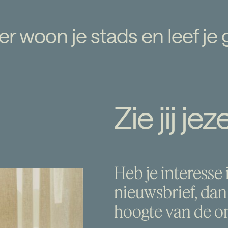
C
o
n
t
a
c
t
er woon je stads en leef je 
WNLOADS
ANCIËLE CHECK
Zie jij je
LGESTELDE VRAGEN
LG DE BOUW
Heb je interesse i
IEUWSBRIEF
LOGIN
nieuwsbrief, dan
hoogte van de o