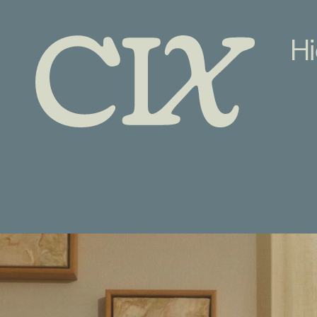
Hi
DO
FIN
VEE
VO
N