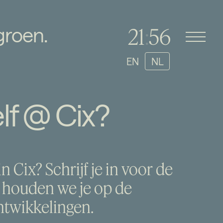
groen.
2
1
:
5
6
EN
NL
zelf @ Cix?
n Cix? Schrijf je in voor de
 houden we je op de
ntwikkelingen.